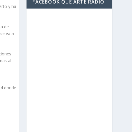
FACEBOOK QUE ARTE RADIO
erto y ha
ba de
 se va a
ciones
mas al
994 donde