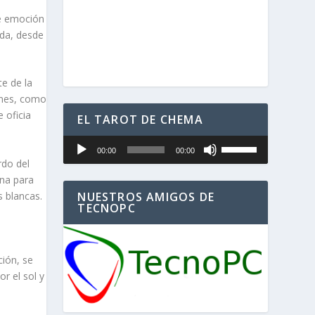
de emoción
ida, desde
te de la
ones, como
 oficia
EL TAROT DE CHEMA
U
Reproductor
00:00
00:00
t
de
rdo del
i
audio
ona para
l
i
s blancas.
NUESTROS AMIGOS DE
z
TECNOPC
a
l
a
s
ción, se
t
r el sol y
e
c
l