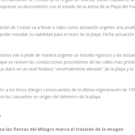
xpresar su descontento con el estado de la arena de la Playa del Pu
cación de Costas va a llevar a cabo como actuación urgente una prue
er estudiar su viabilidad para el resto de la playa. Dicha actuación
inos van a pedir de manera urgente un estudio riguroso y las actua
que se revisen las conducciones procedentes de las calles más próxi
ua dulce en un nivel freático “anormalmente elevado” de la playa y la
nto a los limos (fango) consecuentes de la última regeneración de 1
n los causantes en origen del deterioro de la playa.
o
sa las fiestas del Milagro marca el traslado de la imagen