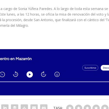
n a cargo de Sonia Yúfera Paredes. A lo largo de toda esta semana se
ste lunes, a las 12 horas, se oficia la misa de renovación del voto y l
á la procesión, desde San Antonio, que finalizará con el cántico del ‘
omería del Milagro.
TASA: