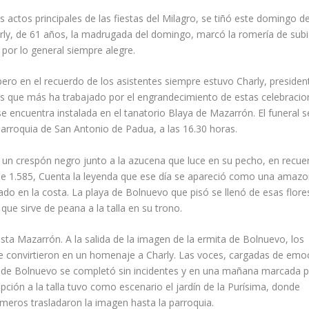
s actos principales de las fiestas del Milagro, se tiñó este domingo 
harly, de 61 años, la madrugada del domingo, marcó la romería de sub
n por lo general siempre alegre.
ero en el recuerdo de los asistentes siempre estuvo Charly, presiden
nas que más ha trabajado por el engrandecimiento de estas celebraci
se encuentra instalada en el tanatorio Blaya de Mazarrón. El funeral se
ia parroquia de San Antonio de Padua, a las 16.30 horas.
ó un crespón negro junto a la azucena que luce en su pecho, en recue
e de 1.585, Cuenta la leyenda que ese día se apareció como una amaz
do en la costa. La playa de Bolnuevo que pisó se llenó de esas flore
ue sirve de peana a la talla en su trono.
sta Mazarrón. A la salida de la imagen de la ermita de Bolnuevo, los
se convirtieron en un homenaje a Charly. Las voces, cargadas de emo
de Bolnuevo se completó sin incidentes y en una mañana marcada po
pción a la talla tuvo como escenario el jardín de la Purísima, donde
meros trasladaron la imagen hasta la parroquia.