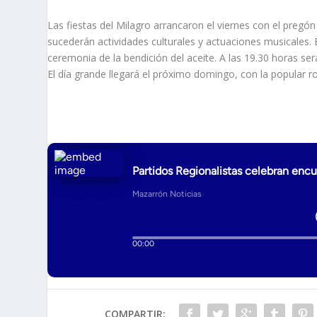
Las fiestas del Milagro arrancaron el viernes con el pregó
sucederán actividades culturales y actuaciones musicales. E
ceremonia de la bendición del aceite. A las 19.30 horas ser
El día grande llegará el próximo domingo, con la popular r
COMPARTIR: