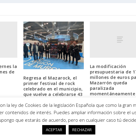
ernes la
La modificación
nes de
presupuestaria de 1
millones de euros p
Regresa el Mazarock, el
Mazarrón queda
primer festival de rock
paralizada
celebrado en el municipio,
momentáneamente
que vuelve a celebrarse 43
años después.
16/07/2021
 la ley de Cookies de la legislación Española que como la gran m
23/01/2026
ecer contenidos de interés. Puedes ampliar información sobre el 
upongo que estarás de acuerdo, pero en cualquier caso tú decide
ACEPTAR
RECHAZAR