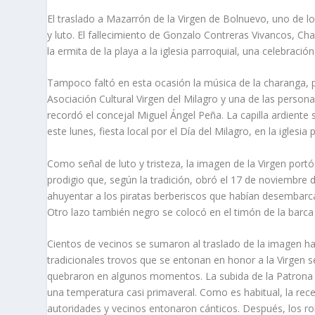
El traslado a Mazarrón de la Virgen de Bolnuevo, uno de lo
y luto. El fallecimiento de Gonzalo Contreras Vivancos, C
la ermita de la playa a la iglesia parroquial, una celebració
Tampoco faltó en esta ocasión la música de la charanga, p
Asociación Cultural Virgen del Milagro y una de las perso
recordó el concejal Miguel Ángel Peña. La capilla ardiente 
este lunes, fiesta local por el Día del Milagro, en la igles
Como señal de luto y tristeza, la imagen de la Virgen port
prodigio que, según la tradición, obró el 17 de noviembr
ahuyentar a los piratas berberiscos que habían desembarca
Otro lazo también negro se colocó en el timón de la barca q
Cientos de vecinos se sumaron al traslado de la imagen ha
tradicionales trovos que se entonan en honor a la Virgen 
quebraron en algunos momentos. La subida de la Patrona 
una temperatura casi primaveral. Como es habitual, la rece
autoridades y vecinos entonaron cánticos. Después, los ro