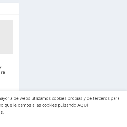
m
e
n
.
7
ara
ayoría de webs utilizamos cookies propias y de terceros para
uso que le damos a las cookies pulsando
AQUÍ
s.