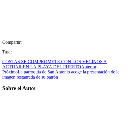
Compartir:
Tasa:
COSTAS SE COMPROMETE CON LOS VECINOS A
ACTUAR EN LA PLAYA DEL PUERTO
Anterior
Próximo
La parroquia de San Antonio acoge la presentación de la
imagen restaurada de su patrón
Sobre el Autor