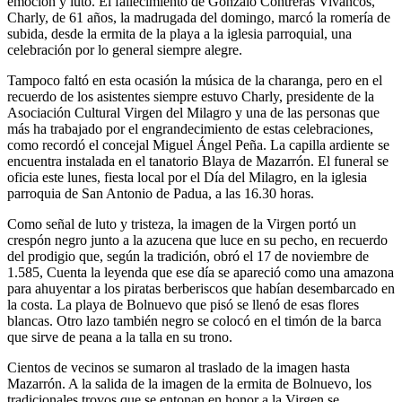
emoción y luto. El fallecimiento de Gonzalo Contreras Vivancos,
Charly, de 61 años, la madrugada del domingo, marcó la romería de
subida, desde la ermita de la playa a la iglesia parroquial, una
celebración por lo general siempre alegre.
Tampoco faltó en esta ocasión la música de la charanga, pero en el
recuerdo de los asistentes siempre estuvo Charly, presidente de la
Asociación Cultural Virgen del Milagro y una de las personas que
más ha trabajado por el engrandecimiento de estas celebraciones,
como recordó el concejal Miguel Ángel Peña. La capilla ardiente se
encuentra instalada en el tanatorio Blaya de Mazarrón. El funeral se
oficia este lunes, fiesta local por el Día del Milagro, en la iglesia
parroquia de San Antonio de Padua, a las 16.30 horas.
Como señal de luto y tristeza, la imagen de la Virgen portó un
crespón negro junto a la azucena que luce en su pecho, en recuerdo
del prodigio que, según la tradición, obró el 17 de noviembre de
1.585, Cuenta la leyenda que ese día se apareció como una amazona
para ahuyentar a los piratas berberiscos que habían desembarcado en
la costa. La playa de Bolnuevo que pisó se llenó de esas flores
blancas. Otro lazo también negro se colocó en el timón de la barca
que sirve de peana a la talla en su trono.
Cientos de vecinos se sumaron al traslado de la imagen hasta
Mazarrón. A la salida de la imagen de la ermita de Bolnuevo, los
tradicionales trovos que se entonan en honor a la Virgen se