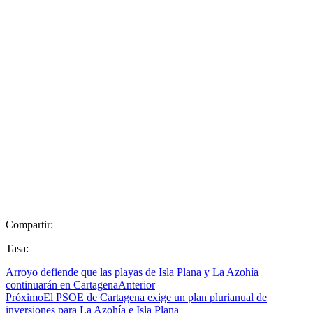
Compartir:
Tasa:
Arroyo defiende que las playas de Isla Plana y La Azohía
continuarán en Cartagena
Anterior
Próximo
El PSOE de Cartagena exige un plan plurianual de
inversiones para La Azohía e Isla Plana