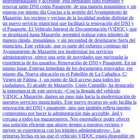
instrumentalizado y accesible, está preparado para expender y
renovar tanto DNI como Pasaporte, de una manera instantánea y sin
esperas ese mismo día Gracias a la gestión del Ayuntamiento de
Mazarrón, los vecinos y vecinas de la localidad podrán disfrutar de
un nuevo servicio municipal que facilitará la renovación del DNI y
el Pasaporte. El Vehículo Integral de Documentación (VIDOC), que
se desplazará hasta Mazarrón, permitirá realizar estos trámites de
manera rápida, instantánea, y sin necesidad de desplazarse fuera del
municipio. Este vehículo, que es parte del esfuerzo continuo del
Ayuntamiento de Mazarrón por modernizar los servicios
administrativos, ofrece una serie de novedades que mejorarán la
experiencia de los usuarios: Renovación de DNI y Pasaporte. En un
mismo lugar. Entrega inmediata de los documentos renovados, ese
mismo día. Nueva ubicación en el Pabellón de La Cañadica, C/
Virgen de Fátima, 1, un punto de fácil acceso para todos los
ciudadanos. El alcalde de Mazarrón, Ginés Campillo, ha destacado
la importancia de este servicio: «Con la llegada del vehículo
VIDOC a Mazarrón, damos un paso más hacia la modernización de
nuestros servicios municipales. Este nuevo recurso no solo facilita la
renovación del DNI y pasaporte, sino que también refleja nuestro
compromiso por hacer la administración más accesible, ágil y
cercana a todos los mazarroneros. Nos enorgullece poder ofrecer
una solución eficiente que ahorre tiempo a nuestros vecinos y
mejore su experiencia con los trámites administrativos». Las
primeras fechas en las que el vehículo VIDOC estará disponible en