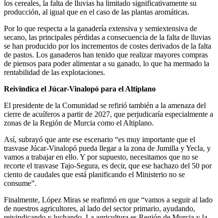
los cereales, la falta de lluvias ha limitado significativamente su
producción, al igual que en el caso de las plantas aromáticas.
Por lo que respecta a la ganadería extensiva y semiextensiva de
secano, las principales pérdidas a consecuencia de la falta de lluvias
se han producido por los incrementos de costes derivados de la falta
de pastos. Los ganaderos han tenido que realizar mayores compras
de piensos para poder alimentar a su ganado, lo que ha mermado la
rentabilidad de las explotaciones.
Reivindica el Júcar-Vinalopó para el Altiplano
El presidente de la Comunidad se refirió también a la amenaza del
cierre de acuíferos a partir de 2027, que perjudicaría especialmente a
zonas de la Región de Murcia como el Altiplano.
Así, subrayó que ante ese escenario “es muy importante que el
trasvase Júcar-Vinalopó pueda llegar a la zona de Jumilla y Yecla, y
vamos a trabajar en ello. Y por supuesto, necesitamos que no se
recorte el trasvase Tajo-Segura, es decir, que ese hachazo del 50 por
ciento de caudales que está planificando el Ministerio no se
consume”.
Finalmente, López Miras se reafirmó en que “vamos a seguir al lado
de nuestros agricultores, al lado del sector primario, ayudando,
reivindicando y luchando. La agricultura es Región de Murcia y la