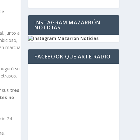
 de
INSTAGRAM MAZARRÓN
NOTICIAS
al, junto al
mbicioso,
 en marcha
FACEBOOK QUE ARTE RADIO
nauguró su
retrasos.
r sus
tres
ntes no
icio 24
na.