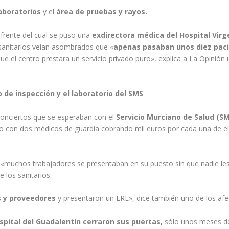
aboratorios
y el
área de pruebas y rayos.
 frente del cual se puso una
exdirectora médica del
Hospital Virg
anitarios veían asombrados que «
apenas pasaban unos diez paci
que el centro prestara un servicio privado puro», explica a La Opinión 
 de inspección y el laboratorio del SMS
 conciertos que se esperaban con el
Servicio Murciano de Salud
(SM
o con dos médicos de guardia cobrando mil euros por cada una de el
 y «muchos trabajadores se presentaban en su puesto sin que nadie le
 los sanitarios.
s y proveedores
y presentaron un ERE», dice también uno de los afe
spital del Guadalentín cerraron sus puertas,
sólo unos meses d