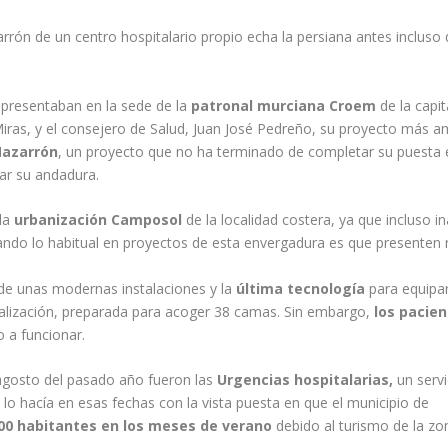
rrón de un centro hospitalario propio echa la persiana antes incluso
presentaban en la sede de la
patronal
murciana
Croem
de la capit
iras
, y el consejero de Salud, Juan José Pedreño, su proyecto más a
azarrón
, un proyecto que no ha terminado de completar su puesta
iar su andadura.
 la
urbanización Camposol
de la localidad costera, ya que incluso i
ndo lo habitual en proyectos de esta envergadura es que presenten 
de unas modernas instalaciones y la
última tecnología
para equipa
alización, preparada para acoger 38 camas. Sin embargo,
los pacie
o a funcionar.
agosto del pasado año fueron las
Urgencias hospitalarias,
un serv
 lo hacía en esas fechas con la vista puesta en que el municipio de
00 habitantes en los meses de verano
debido al
turismo
de la zo