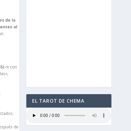
en de la
entes al
un
S)
ni con
las»,
s
EL TAROT DE CHEMA
ctados.
espués de