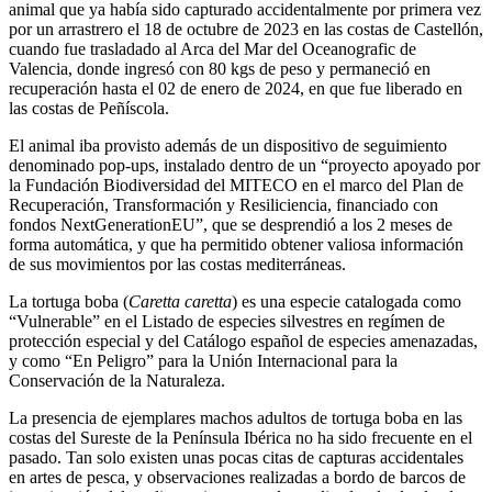
animal que ya había sido capturado accidentalmente por primera vez
por un arrastrero el 18 de octubre de 2023 en las costas de Castellón,
cuando fue trasladado al Arca del Mar del Oceanografic de
Valencia, donde ingresó con 80 kgs de peso y permaneció en
recuperación hasta el 02 de enero de 2024, en que fue liberado en
las costas de Peñíscola.
El animal iba provisto además de un dispositivo de seguimiento
denominado pop-ups, instalado dentro de un “proyecto apoyado por
la Fundación Biodiversidad del MITECO en el marco del Plan de
Recuperación, Transformación y Resiliciencia, financiado con
fondos NextGenerationEU”, que se desprendió a los 2 meses de
forma automática, y que ha permitido obtener valiosa información
de sus movimientos por las costas mediterráneas.
La tortuga boba (
Caretta caretta
) es una especie catalogada como
“Vulnerable” en el Listado de especies silvestres en regímen de
protección especial y del Catálogo español de especies amenazadas,
y como “En Peligro” para la Unión Internacional para la
Conservación de la Naturaleza.
La presencia de ejemplares machos adultos de tortuga boba en las
costas del Sureste de la Península Ibérica no ha sido frecuente en el
pasado. Tan solo existen unas pocas citas de capturas accidentales
en artes de pesca, y observaciones realizadas a bordo de barcos de