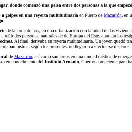
l lugar, donde comenzó una pelea entre dos personas a la que empez
e
a golpes en una reyerta multitudinaria
en Puerto de
Mazarrón
, en 
go
.
ete de la tarde de hoy, en una urbanización con la mitad de las viviend
 reñir dos personas, naturales de de Europa del Este, apuntan los test
ecinos
. Al final, derivaba en reyerta multitudinaria. Un joven quedó ten
rtaban pistola, según los presentes, no llegaron a efectuarse disparos.
Local
de
Mazarrón
, así como sanitarios en una unidad médica de emergen
esto en conocimiento del
Instituto Armado
, Cuerpo competente para ha