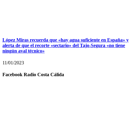
López Miras recuerda que «hay agua suficiente en España» y
alerta de que el recorte «sectario» del Tajo-Segura «no tiene
ningún aval técnico»
11/01/2023
Facebook Radio Costa Cálida