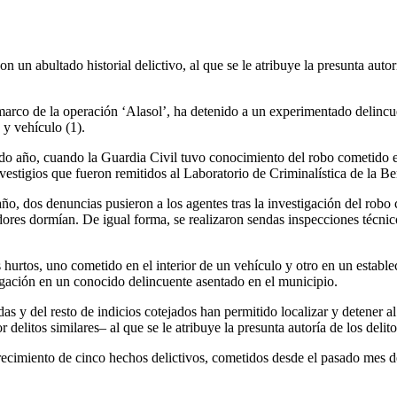
 un abultado historial delictivo, al que se le atribuye la presunta autor
 marco de la operación ‘Alasol’, ha detenido a un experimentado delincuen
 y vehículo (1)
.
do año, cuando la Guardia Civil tuvo conocimiento del robo cometido en
stigios que fueron remitidos al Laboratorio de Criminalística de la Be
ño, dos denuncias pusieron a los agentes tras la investigación del robo 
ores dormían. De igual forma, se realizaron sendas inspecciones técnic
hurtos, uno cometido en el interior de un vehículo y otro en un establ
tigación en un conocido delincuente asentado en el municipio.
das y del resto de indicios cotejados han permitido localizar y detener 
 delitos similares– al que se le atribuye la presunta autoría de los delit
recimiento de cinco hechos delictivos, cometidos desde el pasado mes