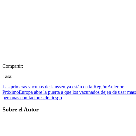
Compartir:
Tasa:
Las primeras vacunas de Janssen ya están en la Región
Anterior
Próximo
Europa abre la puerta a que los vacunados dejen de usar masca
personas con factores de riesgo
Sobre el Autor