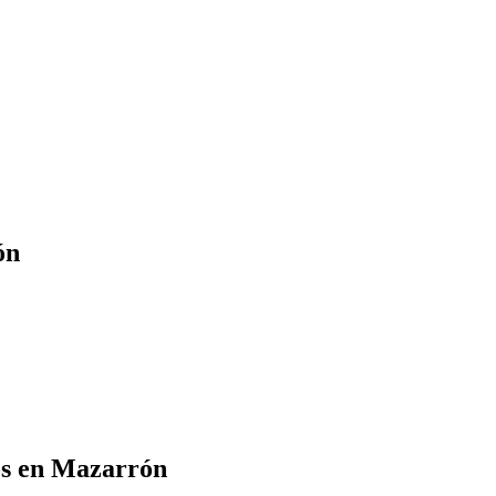
ón
os en Mazarrón