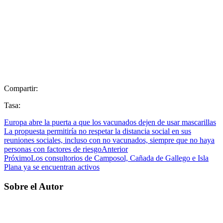
Compartir:
Tasa:
Europa abre la puerta a que los vacunados dejen de usar mascarillas
La propuesta permitiría no respetar la distancia social en sus
reuniones sociales, incluso con no vacunados, siempre que no haya
personas con factores de riesgo
Anterior
Próximo
Los consultorios de Camposol, Cañada de Gallego e Isla
Plana ya se encuentran activos
Sobre el Autor