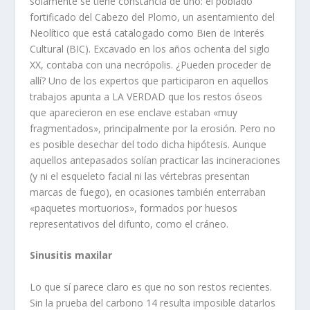
solamente se tiene constancia de uno: el poblado
fortificado del Cabezo del Plomo, un asentamiento del
Neolítico que está catalogado como Bien de Interés
Cultural (BIC). Excavado en los años ochenta del siglo
XX, contaba con una necrópolis. ¿Pueden proceder de
allí? Uno de los expertos que participaron en aquellos
trabajos apunta a LA VERDAD que los restos óseos
que aparecieron en ese enclave estaban «muy
fragmentados», principalmente por la erosión. Pero no
es posible desechar del todo dicha hipótesis. Aunque
aquellos antepasados solían practicar las incineraciones
(y ni el esqueleto facial ni las vértebras presentan
marcas de fuego), en ocasiones también enterraban
«paquetes mortuorios», formados por huesos
representativos del difunto, como el cráneo.
Sinusitis maxilar
Lo que sí parece claro es que no son restos recientes.
Sin la prueba del carbono 14 resulta imposible datarlos