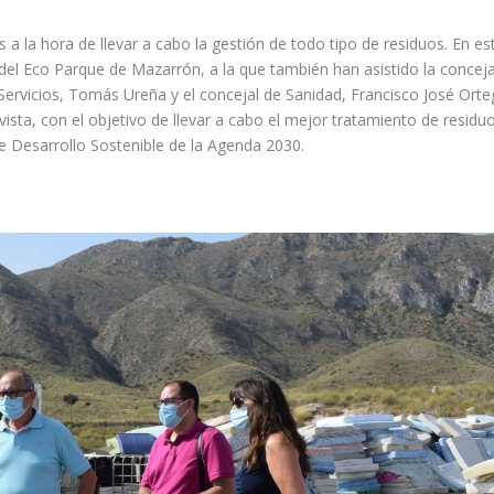
 a la hora de llevar a cabo la gestión de todo tipo de residuos. En es
s del Eco Parque de Mazarrón, a la que también han asistido la conceja
ervicios, Tomás Ureña y el concejal de Sanidad, Francisco José Orte
ista, con el objetivo de llevar a cabo el mejor tratamiento de residu
 Desarrollo Sostenible de la Agenda 2030.