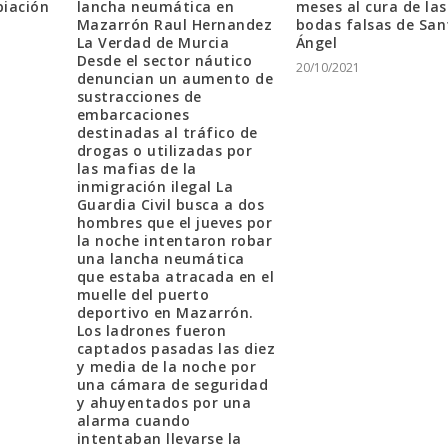
meses al cura de las
piación
lancha neumática en
bodas falsas de San
Mazarrón Raul Hernandez
Ángel
La Verdad de Murcia
Desde el sector náutico
20/10/2021
denuncian un aumento de
sustracciones de
embarcaciones
destinadas al tráfico de
drogas o utilizadas por
las mafias de la
inmigración ilegal La
Guardia Civil busca a dos
hombres que el jueves por
la noche intentaron robar
una lancha neumática
que estaba atracada en el
muelle del puerto
deportivo en Mazarrón.
Los ladrones fueron
captados pasadas las diez
y media de la noche por
una cámara de seguridad
y ahuyentados por una
alarma cuando
intentaban llevarse la