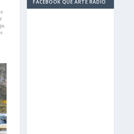
FACEBOOK QUE ARTE RADIO
te
l
ga,
os