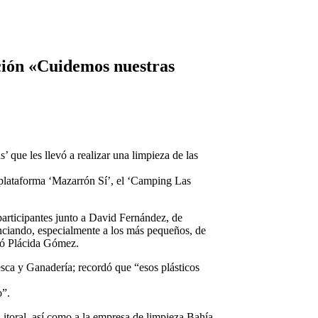
ación «Cuidemos nuestras
 que les llevó a realizar una limpieza de las
 plataforma ‘Mazarrón Sí’, el ‘Camping Las
participantes junto a David Fernández, de
enciando, especialmente a los más pequeños, de
icó Plácida Gómez.
sca y Ganadería; recordó que “esos plásticos
o”.
itoral, así como a la empresa de limpieza Bahía