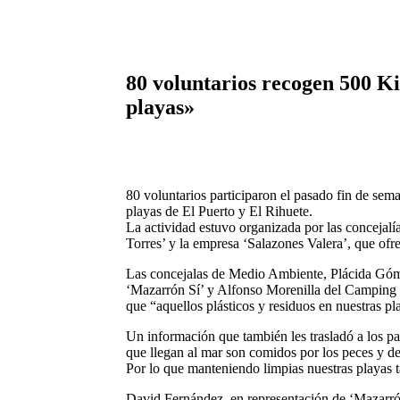
80 voluntarios recogen 500 Ki
playas»
80 voluntarios participaron el pasado fin de sema
playas de El Puerto y El Rihuete.
La actividad estuvo organizada por las concejalí
Torres’ y la
empresa ‘Salazones Valera’, que ofrec
Las concejalas de Medio Ambiente, Plácida Gómez
‘Mazarrón Sí’ y Alfonso Morenilla del Camping ‘
que “aquellos plásticos y residuos en nuestras 
Un información que también les trasladó a los p
que llegan al mar son comidos por los peces y d
Por lo que manteniendo limpias nuestras playas 
David Fernández, en representación de ‘Mazarrón 