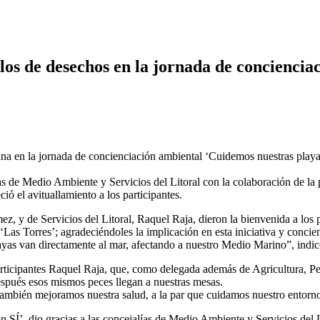
los de desechos en la jornada de concienci
na en la jornada de concienciación ambiental ‘Cuidemos nuestras playas’
as de Medio Ambiente y Servicios del Litoral con la colaboración de la
ió el avituallamiento a los participantes.
, y de Servicios del Litoral, Raquel Raja, dieron la bienvenida a los 
Las Torres’; agradeciéndoles la implicación en esta iniciativa y conci
playas van directamente al mar, afectando a nuestro Medio Marino”, ind
articipantes Raquel Raja, que, como delegada además de Agricultura, Pe
espués esos mismos peces llegan a nuestras mesas.
también mejoramos nuestra salud, a la par que cuidamos nuestro entorn
SÍ’, dio gracias a las concejalías de Medio Ambiente y Servicios del L