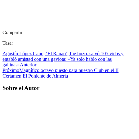
Compartir:
Tasa:
Agustín López Cano, ‘El Rapao’, fue buzo, salvó 105 vidas y
entabló amistad con una gaviota: «Ya solo hablo con las
gallinas»
Anterior
Próximo
Magnífico octavo puesto para nuestro Club en el II
Certamen El Poniente de Almería
Sobre el Autor