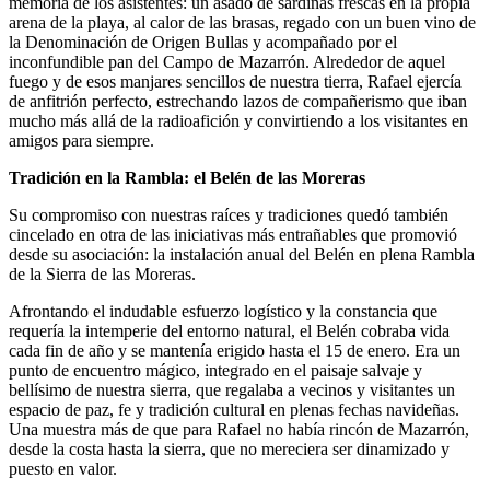
memoria de los asistentes: un asado de sardinas frescas en la propia
arena de la playa, al calor de las brasas, regado con un buen vino de
la Denominación de Origen Bullas y acompañado por el
inconfundible pan del Campo de Mazarrón. Alrededor de aquel
fuego y de esos manjares sencillos de nuestra tierra, Rafael ejercía
de anfitrión perfecto, estrechando lazos de compañerismo que iban
mucho más allá de la radioafición y convirtiendo a los visitantes en
amigos para siempre.
Tradición en la Rambla: el Belén de las Moreras
Su compromiso con nuestras raíces y tradiciones quedó también
cincelado en otra de las iniciativas más entrañables que promovió
desde su asociación: la instalación anual del Belén en plena Rambla
de la Sierra de las Moreras.
Afrontando el indudable esfuerzo logístico y la constancia que
requería la intemperie del entorno natural, el Belén cobraba vida
cada fin de año y se mantenía erigido hasta el 15 de enero. Era un
punto de encuentro mágico, integrado en el paisaje salvaje y
bellísimo de nuestra sierra, que regalaba a vecinos y visitantes un
espacio de paz, fe y tradición cultural en plenas fechas navideñas.
Una muestra más de que para Rafael no había rincón de Mazarrón,
desde la costa hasta la sierra, que no mereciera ser dinamizado y
puesto en valor.