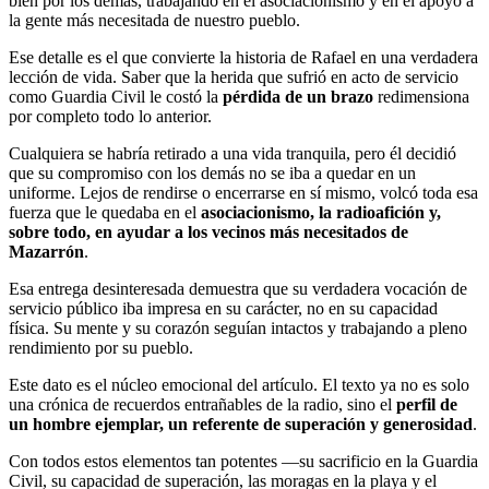
bien por los demás, trabajando en el asociacionismo y en el apoyo a
la gente más necesitada de nuestro pueblo.
Ese detalle es el que convierte la historia de Rafael en una verdadera
lección de vida. Saber que la herida que sufrió en acto de servicio
como Guardia Civil le costó la
pérdida de un brazo
redimensiona
por completo todo lo anterior.
Cualquiera se habría retirado a una vida tranquila, pero él decidió
que su compromiso con los demás no se iba a quedar en un
uniforme. Lejos de rendirse o encerrarse en sí mismo, volcó toda esa
fuerza que le quedaba en el
asociacionismo, la radioafición y,
sobre todo, en ayudar a los vecinos más necesitados de
Mazarrón
.
Esa entrega desinteresada demuestra que su verdadera vocación de
servicio público iba impresa en su carácter, no en su capacidad
física. Su mente y su corazón seguían intactos y trabajando a pleno
rendimiento por su pueblo.
Este dato es el núcleo emocional del artículo. El texto ya no es solo
una crónica de recuerdos entrañables de la radio, sino el
perfil de
un hombre ejemplar, un referente de superación y generosidad
.
Con todos estos elementos tan potentes —su sacrificio en la Guardia
Civil, su capacidad de superación, las moragas en la playa y el