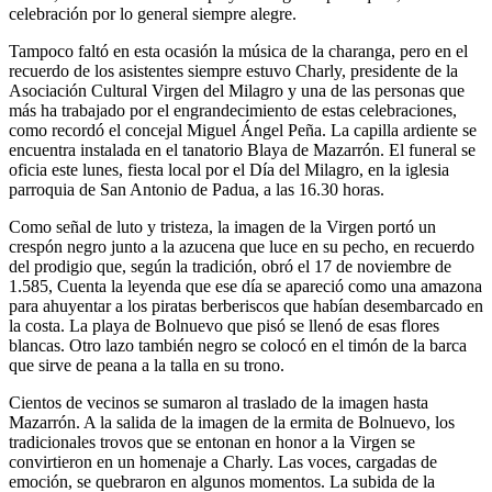
celebración por lo general siempre alegre.
Tampoco faltó en esta ocasión la música de la charanga, pero en el
recuerdo de los asistentes siempre estuvo Charly, presidente de la
Asociación Cultural Virgen del Milagro y una de las personas que
más ha trabajado por el engrandecimiento de estas celebraciones,
como recordó el concejal Miguel Ángel Peña. La capilla ardiente se
encuentra instalada en el tanatorio Blaya de Mazarrón. El funeral se
oficia este lunes, fiesta local por el Día del Milagro, en la iglesia
parroquia de San Antonio de Padua, a las 16.30 horas.
Como señal de luto y tristeza, la imagen de la Virgen portó un
crespón negro junto a la azucena que luce en su pecho, en recuerdo
del prodigio que, según la tradición, obró el 17 de noviembre de
1.585, Cuenta la leyenda que ese día se apareció como una amazona
para ahuyentar a los piratas berberiscos que habían desembarcado en
la costa. La playa de Bolnuevo que pisó se llenó de esas flores
blancas. Otro lazo también negro se colocó en el timón de la barca
que sirve de peana a la talla en su trono.
Cientos de vecinos se sumaron al traslado de la imagen hasta
Mazarrón. A la salida de la imagen de la ermita de Bolnuevo, los
tradicionales trovos que se entonan en honor a la Virgen se
convirtieron en un homenaje a Charly. Las voces, cargadas de
emoción, se quebraron en algunos momentos. La subida de la