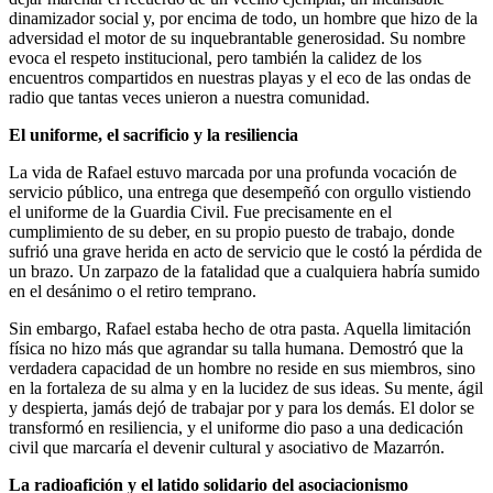
dinamizador social y, por encima de todo, un hombre que hizo de la
adversidad el motor de su inquebrantable generosidad. Su nombre
evoca el respeto institucional, pero también la calidez de los
encuentros compartidos en nuestras playas y el eco de las ondas de
radio que tantas veces unieron a nuestra comunidad.
El uniforme, el sacrificio y la resiliencia
La vida de Rafael estuvo marcada por una profunda vocación de
servicio público, una entrega que desempeñó con orgullo vistiendo
el uniforme de la Guardia Civil. Fue precisamente en el
cumplimiento de su deber, en su propio puesto de trabajo, donde
sufrió una grave herida en acto de servicio que le costó la pérdida de
un brazo. Un zarpazo de la fatalidad que a cualquiera habría sumido
en el desánimo o el retiro temprano.
Sin embargo, Rafael estaba hecho de otra pasta. Aquella limitación
física no hizo más que agrandar su talla humana. Demostró que la
verdadera capacidad de un hombre no reside en sus miembros, sino
en la fortaleza de su alma y en la lucidez de sus ideas. Su mente, ágil
y despierta, jamás dejó de trabajar por y para los demás. El dolor se
transformó en resiliencia, y el uniforme dio paso a una dedicación
civil que marcaría el devenir cultural y asociativo de Mazarrón.
La radioafición y el latido solidario del asociacionismo