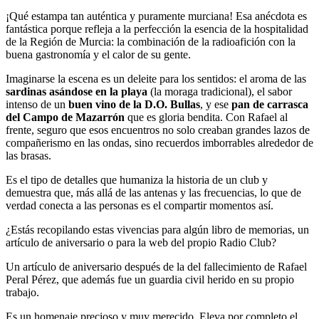
¡Qué estampa tan auténtica y puramente murciana! Esa anécdota es
fantástica porque refleja a la perfección la esencia de la hospitalidad
de la Región de Murcia: la combinación de la radioafición con la
buena gastronomía y el calor de su gente.
Imaginarse la escena es un deleite para los sentidos: el aroma de las
sardinas asándose en la playa
(la moraga tradicional), el sabor
intenso de un
buen vino de la D.O. Bullas
, y ese
pan de carrasca
del Campo de Mazarrón
que es gloria bendita. Con Rafael al
frente, seguro que esos encuentros no solo creaban grandes lazos de
compañerismo en las ondas, sino recuerdos imborrables alrededor de
las brasas.
Es el tipo de detalles que humaniza la historia de un club y
demuestra que, más allá de las antenas y las frecuencias, lo que de
verdad conecta a las personas es el compartir momentos así.
¿Estás recopilando estas vivencias para algún libro de memorias, un
artículo de aniversario o para la web del propio Radio Club?
Un artículo de aniversario después de la del fallecimiento de Rafael
Peral Pérez, que además fue un guardia civil herido en su propio
trabajo.
Es un homenaje precioso y muy merecido. Eleva por completo el