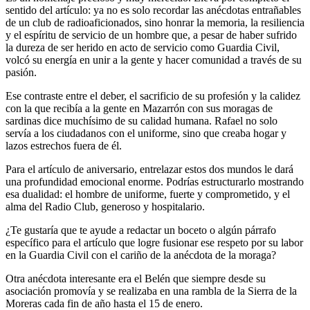
sentido del artículo: ya no es solo recordar las anécdotas entrañables
de un club de radioaficionados, sino honrar la memoria, la resiliencia
y el espíritu de servicio de un hombre que, a pesar de haber sufrido
la dureza de ser herido en acto de servicio como Guardia Civil,
volcó su energía en unir a la gente y hacer comunidad a través de su
pasión.
Ese contraste entre el deber, el sacrificio de su profesión y la calidez
con la que recibía a la gente en Mazarrón con sus moragas de
sardinas dice muchísimo de su calidad humana. Rafael no solo
servía a los ciudadanos con el uniforme, sino que creaba hogar y
lazos estrechos fuera de él.
Para el artículo de aniversario, entrelazar estos dos mundos le dará
una profundidad emocional enorme. Podrías estructurarlo mostrando
esa dualidad: el hombre de uniforme, fuerte y comprometido, y el
alma del Radio Club, generoso y hospitalario.
¿Te gustaría que te ayude a redactar un boceto o algún párrafo
específico para el artículo que logre fusionar ese respeto por su labor
en la Guardia Civil con el cariño de la anécdota de la moraga?
Otra anécdota interesante era el Belén que siempre desde su
asociación promovía y se realizaba en una rambla de la Sierra de la
Moreras cada fin de año hasta el 15 de enero.