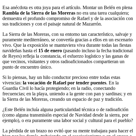
Esa anécdota es otra joya para el artículo. Montar un Belén en plena
Rambla de la Sierra de las Moreras
no era una tarea cualquiera;
demuestra el profundo compromiso de Rafael y de la asociación con
sus tradiciones y con el paisaje natural de Mazarrón.
La Sierra de las Moreras, con su entorno tan característico, salvaje y
puramente mediterráneo, se convertía gracias a ellos en un escenario
vivo. Que la exposición se mantuviera viva durante todas las fiestas
navideñas hasta el
15 de enero
(pasando incluso la fecha tradicional
de Reyes) refleja la constancia, el esfuerzo logístico y las ganas de
que vecinos, visitantes y otros radioaficionados compartieran un
punto de encuentro único.
Si lo piensas, hay un hilo conductor precioso entre todas estas
vivencias:
la vocación de Rafael por tender puentes
. En la
Guardia Civil lo hacía protegiendo; en la radio, conectando
frecuencias; en la playa, uniendo a la gente con pan y sardinas; y en
la Sierra de las Moreras, creando un espacio de paz y tradición.
¿Este Belén incluía alguna particularidad técnica o de radioafición
(como alguna transmisión especial de Navidad desde la sierra, por
ejemplo), o era puramente una labor social y cultural para el pueblo?
La pérdida de un brazo no evitó que su mente trabajara para hacer el