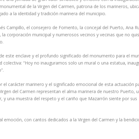
en monumental de la Virgen del Carmen, patrona de los marineros, ubic
do a la identidad y tradición marinera del municipio.
nés Campillo, el consejero de Fomento, la concejal del Puerto, Ana Rui
la corporación municipal y numerosos vecinos y vecinas que no qui
o.
 de este enclave y el profundo significado del monumento para el mun
d colectiva: “Hoy no inauguramos solo un mural o una estatua, ina
”.
or el carácter marinero y el significado emocional de esta actuación p
 Virgen del Carmen representan el alma marinera de nuestro Puerto, 
, y una muestra del respeto y el cariño que Mazarrón siente por sus
emoción, con cantos dedicados a la Virgen del Carmen y la bendici