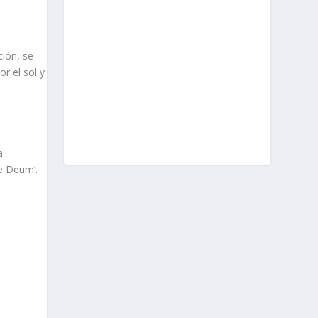
ción, se
r el sol y
a
Te Deum’.