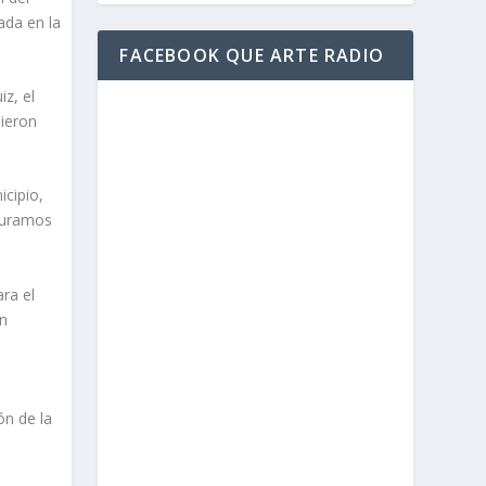
ada en la
FACEBOOK QUE ARTE RADIO
z, el
sieron
icipio,
uguramos
ara el
un
ón de la