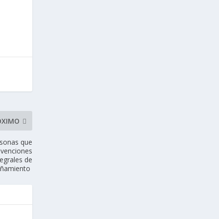
ÓXIMO
ersonas que
bvenciones
tegrales de
pañamiento