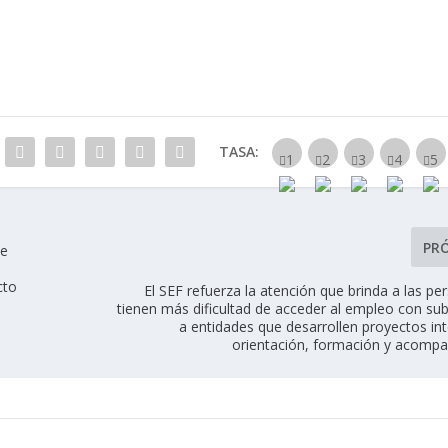
TASA:
PR
de
cto
El SEF refuerza la atención que brinda a las p
tienen más dificultad de acceder al empleo con su
a entidades que desarrollen proyectos in
orientación, formación y acom