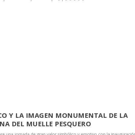
CO Y LA IMAGEN MONUMENTAL DE LA
ANA DEL MUELLE PESQUERO
re una jornada de gran valor simbólico y emotivo con la inauguració