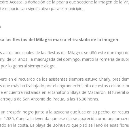
dro Acosta la donación de la peana que sostiene la imagen de la Vir
 espacio tan significativo para el municipio.
o
sa las fiestas del Milagro marca el traslado de la imagen
s actos principales de las fiestas del Milagro, se tiñó este domingo 
harly, de 61 años, la madrugada del domingo, marcó la romería de sub
n por lo general siempre alegre.
ero en el recuerdo de los asistentes siempre estuvo Charly, presiden
nas que más ha trabajado por el engrandecimiento de estas celebraci
se encuentra instalada en el tanatorio Blaya de Mazarrón. El funeral se
ia parroquia de San Antonio de Padua, a las 16.30 horas.
ó un crespón negro junto a la azucena que luce en su pecho, en recue
e de 1.585, Cuenta la leyenda que ese día se apareció como una amaz
do en la costa. La playa de Bolnuevo que pisó se llenó de esas flore