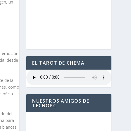
gen, un
de emoción
ida, desde
EL TAROT DE CHEMA
te de la
ones, como
 oficia
NUESTROS AMIGOS DE
TECNOPC
rdo del
ona para
s blancas.