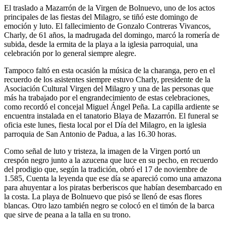
El traslado a Mazarrón de la Virgen de Bolnuevo, uno de los actos
principales de las fiestas del Milagro, se tiñó este domingo de
emoción y luto. El fallecimiento de Gonzalo Contreras Vivancos,
Charly, de 61 años, la madrugada del domingo, marcó la romería de
subida, desde la ermita de la playa a la iglesia parroquial, una
celebración por lo general siempre alegre.
Tampoco faltó en esta ocasión la música de la charanga, pero en el
recuerdo de los asistentes siempre estuvo Charly, presidente de la
Asociación Cultural Virgen del Milagro y una de las personas que
más ha trabajado por el engrandecimiento de estas celebraciones,
como recordó el concejal Miguel Ángel Peña. La capilla ardiente se
encuentra instalada en el tanatorio Blaya de Mazarrón. El funeral se
oficia este lunes, fiesta local por el Día del Milagro, en la iglesia
parroquia de San Antonio de Padua, a las 16.30 horas.
Como señal de luto y tristeza, la imagen de la Virgen portó un
crespón negro junto a la azucena que luce en su pecho, en recuerdo
del prodigio que, según la tradición, obró el 17 de noviembre de
1.585, Cuenta la leyenda que ese día se apareció como una amazona
para ahuyentar a los piratas berberiscos que habían desembarcado en
la costa. La playa de Bolnuevo que pisó se llenó de esas flores
blancas. Otro lazo también negro se colocó en el timón de la barca
que sirve de peana a la talla en su trono.