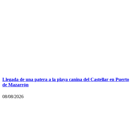
Llegada de una patera a la playa canina del Castellar en Puerto
de Mazarrón
08/08/2026