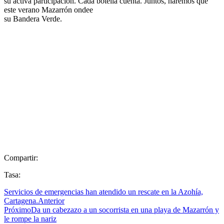
su activa participación. Cada botella cuenta. Juntos, haremos que
este verano Mazarrón ondee
su Bandera Verde.
Compartir:
Tasa:
Servicios de emergencias han atendido un rescate en la Azohía,
Cartagena.
Anterior
Próximo
Da un cabezazo a un socorrista en una playa de Mazarrón y
le rompe la nariz