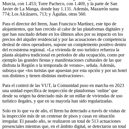
Murcia, con 1.453; Torre Pacheco, con 1.469, y la parte de San
Javier de La Manga, donde hay 1.131. Además, Mazarrón suma
774; Los Alcázares, 713; y Águilas, otras 560.
Para el director del Itrem, Juan Francisco Martínez, este tipo de
alojamientos, que han crecido al calor de las plataformas digitales y
que han suscitado debate en los últimos años por su impacto en los
precios del alquiler residencial y por las acusaciones de competencia
desleal de otros operadores, supone un complemento positivo dentro
del ecosistema regional. «La vivienda de uso turístico refuerza la
planta alojativa tradicional en periodos de alta ocupación, como por
ejemplo las grandes fiestas y manifestaciones culturales de las que
disfruta la Región o la temporada de verano», señala. Además,
subraya que «los turistas que apuestan por esta opción y por un hotel
son distintos y tienen distintas motivaciones».
Para el control de las VUT, la Comunidad puso en marcha en 2023
una unidad específica de inspección de plataformas ‘online’ que
desde su origen ha detectado más de un millar de viviendas de uso
turístico ilegales, y que en su mayoría han sido regularizadas.
Solo en lo que va de año, el Itrem ha detectado a través de visitas de
la inspección más de un centenar de pisos y casas en situación
irregular. El pasado año, se realizaron un total de 513 actuaciones
presenciales mientras que, en el ámbito digital, se detectaron un total