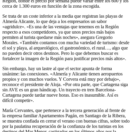
Región, donde el precio por semana puede variar entre los 600 y los
cerca de 1.300 euros en función de la zona escogida.
Se trata de un coste inferior a la media que registran las playas de
Almería Alicante, lo que deja a los empresarios un sabor
«agridulce». «Es una de las ventajas que tenemos en la Región
respecto a esos competidores, ya que unos precios más bajos
permiten al turista quedarse más noches», asegura Gregorio
Morales. «También contamos con mucha variedad de turismo: desde
el sol y playa, al arqueológico, el gastronómico, el rural…, algo que
no pueden decir otros destinos. Pero lo que debemos buscar es
fortalecer la imagen de la Región para justificar precios más altos».
Sin embargo, hay un lastre al que el sector apunta de forma
unánime: las conexiones. «Almería y Alicante tienen aeropuertos
propios y con muchos vuelos. Y Corvera está muy por debajo»,
reconoce el presidente de Aloja. «Por otra parte, que Cartagena siga
sin AVE es un gran hándicap. Un trayecto en tren Barcelona-
Cartagena puede tardar nueve horas. Eso es inasumible. Así es
difícil competir».
María Cervantes, que pertenece a la tercera generación al frente de
la empresa familiar Apartamentos Pagán, en Santiago de la Ribera,
se muestra confiada en cerrar el verano con buenas cifras, sobre todo
por la paulatina recuperación de la confianza de los turistas en los
destinos del Mar Menor, castigados en los últimos años por la