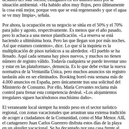
situación ambiental. «Ha habido años muy flojos, pero últimamente
la cosa está mejor, porque ven que se está regenerando y que el agua
se ve muy limpia», señala.
Por ahora, la ocupación en su negocio se sitúa en el 50% y el 70%
para julio y agosto, respectivamente. Es menos que el año pasado,
pero lo achaca a una menor planificación. «La reserva se está
haciendo a ultimísima hora. Pero las que llegan son por más noches.
Así que estamos contentos», dice. Lo que sí la inquieta es la
multiplicación de pisos turísticos a su alrededor. «El pueblo se ha
llenado. Aquí cada semana hay pisos nuevos, y muchos no tienen
número de registro válido. Todavía cualquiera se puede inventar uno
y estar en las plataformas», denuncia. Es lo que debe evitar la nueva
normativa de la Ventanilla Única, pero muchos anuncios sin registro
tardarán aún en ser eliminados. Booking borró esta semana más de
4.000 anuncios en España, pero únicamente tras una solicitud del
Ministerio de Consumo. Por ello, María Cervantes reclama más
control para frenar esta competencia desleal. «Los alojamientos
irregulares siguen haciéndonos muchísimo daño».
El veraneante local siempre ha tenido peso en el sector turístico
regional, con zonas vacacionales que arrastran una extensa tradición
de acoger a ciudadanos de la Comunidad, como el Mar Menor. Allí,
el cartagenero Juan Carlos Guerrero disfruta estos días de la playa
en un alquiler vacacional. Se ha decantado por una casa frente al