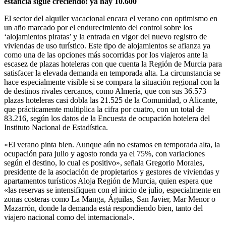
estancia sigue creciendo: ya hay 10.600
El sector del alquiler vacacional encara el verano con optimismo en
un año marcado por el endurecimiento del control sobre los
‘alojamientos piratas’ y la entrada en vigor del nuevo registro de
viviendas de uso turístico. Este tipo de alojamientos se afianza ya
como una de las opciones más socorridas por los viajeros ante la
escasez de plazas hoteleras con que cuenta la Región de Murcia para
satisfacer la elevada demanda en temporada alta. La circunstancia se
hace especialmente visible si se compara la situación regional con la
de destinos rivales cercanos, como Almería, que con sus 36.573
plazas hoteleras casi dobla las 21.525 de la Comunidad, o Alicante,
que prácticamente multiplica la cifra por cuatro, con un total de
83.216, según los datos de la Encuesta de ocupación hotelera del
Instituto Nacional de Estadística.
«El verano pinta bien. Aunque aún no estamos en temporada alta, la
ocupación para julio y agosto ronda ya el 75%, con variaciones
según el destino, lo cual es positivo», señala Gregorio Morales,
presidente de la asociación de propietarios y gestores de viviendas y
apartamentos turísticos Aloja Región de Murcia, quien espera que
«las reservas se intensifiquen con el inicio de julio, especialmente en
zonas costeras como La Manga, Águilas, San Javier, Mar Menor o
Mazarrón, donde la demanda está respondiendo bien, tanto del
viajero nacional como del internacional».