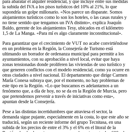
para abaratar el alquiler residencial, y que incluye entre sus medidas
la subida del IVA a los pisos turísticos del 10% al 21%, lo que
supondría un golpe millonario. «Nos parece un disparate. Somos
alojamientos turísticos como lo son los hoteles, o las casas rurales y
no tiene sentido que tengamos un IVA distinto», explica Joaquín
Baldo, gerente de los alojamientos Tesy, ubicados en el kilómetro
1,5 de La Manga. «Para mí es algo claramente inconstitucional».
Para garantizar que el crecimiento de VUT no acabe convirtiéndose
en un problema en la Región, la Consejería de Turismo está
ultimando un borrador de ordenanza municipal para permitir a los
ayuntamientos, con su aprobación a nivel local, evitar que haya
zonas tensionadas donde proliferen las viviendas de uso turístico y
que generen conflictos con el modelo residencial, como ya ocurre en
otras ciudades a nivel nacional. El departamento que dirige Carmen
María Conesa subraya que, por el momento, no hay problemas de
este tipo en la Región. «Lo que buscamos es adelantarnos a un
fenómeno que, a día de hoy, no se da en la Región de Murcia, pero
que pretendemos prevenir a través de iniciativas como esta»,
apuntan desde la Consejería.
Pese a las distintas incertidumbres que atraviesa el sector, la
demanda sigue pujante, especialmente en la costa, lo que este año se
traducirá, según un reciente informe del grupo Tecnitasa, en una
subida de los precios de entre el 3% y el 6% en el litoral de la