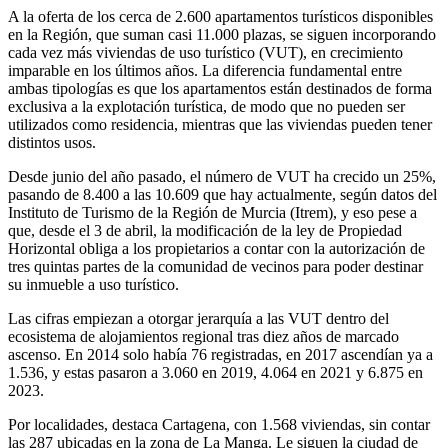
A la oferta de los cerca de 2.600 apartamentos turísticos disponibles
en la Región, que suman casi 11.000 plazas, se siguen incorporando
cada vez más viviendas de uso turístico (VUT), en crecimiento
imparable en los últimos años. La diferencia fundamental entre
ambas tipologías es que los apartamentos están destinados de forma
exclusiva a la explotación turística, de modo que no pueden ser
utilizados como residencia, mientras que las viviendas pueden tener
distintos usos.
Desde junio del año pasado, el número de VUT ha crecido un 25%,
pasando de 8.400 a las 10.609 que hay actualmente, según datos del
Instituto de Turismo de la Región de Murcia (Itrem), y eso pese a
que, desde el 3 de abril, la modificación de la ley de Propiedad
Horizontal obliga a los propietarios a contar con la autorización de
tres quintas partes de la comunidad de vecinos para poder destinar
su inmueble a uso turístico.
Las cifras empiezan a otorgar jerarquía a las VUT dentro del
ecosistema de alojamientos regional tras diez años de marcado
ascenso. En 2014 solo había 76 registradas, en 2017 ascendían ya a
1.536, y estas pasaron a 3.060 en 2019, 4.064 en 2021 y 6.875 en
2023.
Por localidades, destaca Cartagena, con 1.568 viviendas, sin contar
las 287 ubicadas en la zona de La Manga. Le siguen la ciudad de