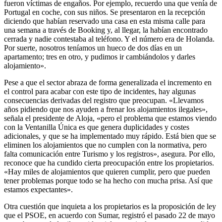
fueron víctimas de engaños. Por ejemplo, recuerdo una que venía de
Portugal en coche, con sus niños. Se presentaron en la recepción
diciendo que habían reservado una casa en esta misma calle para
una semana a través de Booking y, al llegar, la habían encontrado
cerrada y nadie contestaba al teléfono. Y el número era de Holanda.
Por suerte, nosotros teníamos un hueco de dos días en un
apartamento; tres en otro, y pudimos ir cambiándolos y darles
alojamiento».
Pese a que el sector abraza de forma generalizada el incremento en
el control para acabar con este tipo de incidentes, hay algunas
consecuencias derivadas del registro que preocupan. «Llevamos
años pidiendo que nos ayuden a frenar los alojamientos ilegales»,
señala el presidente de Aloja, «pero el problema que estamos viendo
con la Ventanilla Única es que genera duplicidades y costes
adicionales, y que se ha implementado muy rápido. Está bien que se
eliminen los alojamientos que no cumplen con la normativa, pero
falta comunicación entre Turismo y los registros», asegura. Por ello,
reconoce que ha cundido cierta preocupación entre los propietarios.
«Hay miles de alojamientos que quieren cumplir, pero que pueden
tener problemas porque todo se ha hecho con mucha prisa. Así que
estamos expectantes».
Otra cuestión que inquieta a los propietarios es la proposición de ley
que el PSOE, en acuerdo con Sumar, registró el pasado 22 de mayo