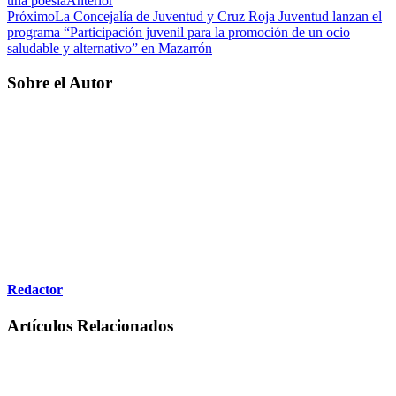
una poesía
Anterior
Próximo
La Concejalía de Juventud y Cruz Roja Juventud lanzan el
programa “Participación juvenil para la promoción de un ocio
saludable y alternativo” en Mazarrón
Sobre el Autor
Redactor
Artículos Relacionados