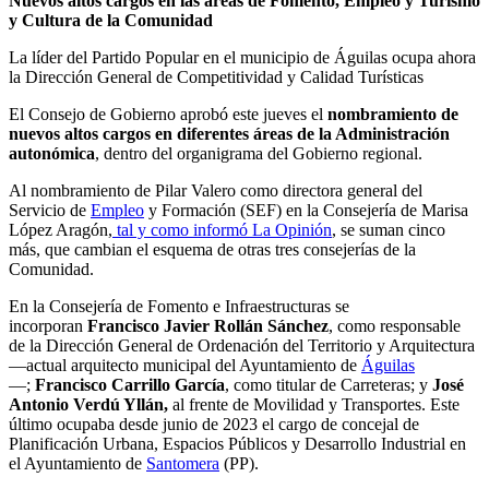
Nuevos altos cargos en las áreas de Fomento, Empleo y Turismo
y Cultura de la Comunidad
La líder del Partido Popular en el municipio de Águilas ocupa ahora
la Dirección General de Competitividad y Calidad Turísticas
El Consejo de Gobierno aprobó este jueves el
nombramiento de
nuevos altos cargos en diferentes áreas de la Administración
autonómica
, dentro del organigrama del Gobierno regional.
Al nombramiento de Pilar Valero como directora general del
Servicio de
Empleo
y Formación (SEF) en la Consejería de Marisa
López Aragón,
tal y como informó La Opinión
, se suman cinco
más, que cambian el esquema de otras tres consejerías de la
Comunidad.
En la Consejería de Fomento e Infraestructuras se
incorporan
Francisco Javier Rollán Sánchez
, como responsable
de la Dirección General de Ordenación del Territorio y Arquitectura
—actual arquitecto municipal del Ayuntamiento de
Águilas
—;
Francisco Carrillo García
, como titular de Carreteras; y
José
Antonio Verdú Yllán,
al frente de Movilidad y Transportes. Este
último ocupaba desde junio de 2023 el cargo de concejal de
Planificación Urbana, Espacios Públicos y Desarrollo Industrial en
el Ayuntamiento de
Santomera
(PP).