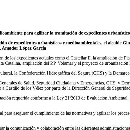
dioambiente para agilizar la tramitación de expedientes urbanístic
ción de expedientes urbanísticos y medioambientales, el alcalde Gi
te, Amador López García
ón de los expedientes actuales como el Castellar II, la ampliación de Pl
a Catalina, ampliación del P.P. Volamar y el proyecto de urbanización Bah
Cultural, la Confederación Hidrográfica del Segura (CHS) y la Demarca
nes Generales de Salud, Seguridad Ciudadana y Emergencias, CHS, y Dema
o a Castillo de los Vélez por parte de la Dirección General de Segurid
entación requerida conforme a la Ley 21/2013 de Evaluación Ambiental,
l para asegurar el cumplimiento de las normativas y agilizar los proces
r la comunicación y colaboración entre las diferentes administraciones p