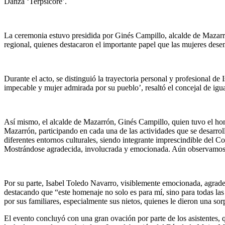
Danza ‘Terpsicore’.
La ceremonia estuvo presidida por Ginés Campillo, alcalde de Mazarr
regional, quienes destacaron el importante papel que las mujeres des
Durante el acto, se distinguió la trayectoria personal y profesional d
impecable y mujer admirada por su pueblo’, resaltó el concejal de igu
Así mismo, el alcalde de Mazarrón, Ginés Campillo, quien tuvo el hon
Mazarrón, participando en cada una de las actividades que se desarroll
diferentes entornos culturales, siendo integrante imprescindible del C
Mostrándose agradecida, involucrada y emocionada. Aún observamos en
Por su parte, Isabel Toledo Navarro, visiblemente emocionada, agrad
destacando que “este homenaje no solo es para mí, sino para todas las
por sus familiares, especialmente sus nietos, quienes le dieron una s
El evento concluyó con una gran ovación por parte de los asistentes,