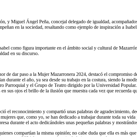
ón, y Miguel Ángel Peña, concejal delegado de igualdad, acompañados 
empeñan en la sociedad, resaltando como ejemplo de inspiración a Isabe
e Isabel como figura importante en el ámbito social y cultural de Mazarr
aldad en su discurso.
or de dar paso a la Mujer Mazarronera 2024, destacó el compromiso de 
an durante el año, ya sea desde su trabajo en la costura, siendo la mod
oro Parroquial y el Grupo de Teatro dirigido por la Universidad Popular
 sus ojos el brillo de la ilusión que muestra cada vez que recuerda q
eció el reconocimiento y compartió unas palabras de agradecimiento, d
 mujeres que, como yo, se han dedicado a trabajar durante toda su vida
orpresa durante el acto dedicándoles unas pequeñas palabras y mostrándo
 quienes compartían la misma opinión; no cabe duda que ella es más que 