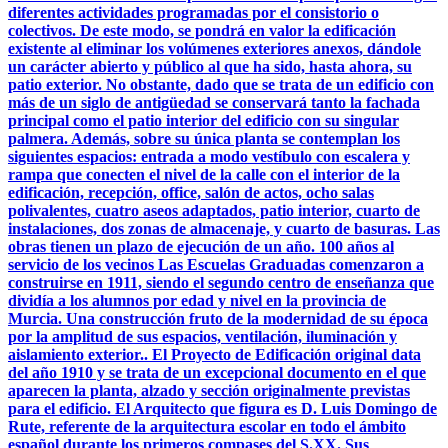
diferentes actividades programadas por el consistorio o
colectivos. De este modo, se pondrá en valor la edificación
existente al eliminar los volúmenes exteriores anexos, dándole
un carácter abierto y público al que ha sido, hasta ahora, su
patio exterior. No obstante, dado que se trata de un edificio con
más de un siglo de antigüedad se conservará tanto la fachada
principal como el patio interior del edificio con su singular
palmera. Además, sobre su única planta se contemplan los
siguientes espacios: entrada a modo vestíbulo con escalera y
rampa que conecten el nivel de la calle con el interior de la
edificación, recepción, office, salón de actos, ocho salas
polivalentes, cuatro aseos adaptados, patio interior, cuarto de
instalaciones, dos zonas de almacenaje, y cuarto de basuras. Las
obras tienen un plazo de ejecución de un año. 100 años al
servicio de los vecinos Las Escuelas Graduadas comenzaron a
construirse en 1911, siendo el segundo centro de enseñanza que
dividía a los alumnos por edad y nivel en la provincia de
Murcia. Una construcción fruto de la modernidad de su época
por la amplitud de sus espacios, ventilación, iluminación y
aislamiento exterior.. El Proyecto de Edificación original data
del año 1910 y se trata de un excepcional documento en el que
aparecen la planta, alzado y sección originalmente previstas
para el edificio. El Arquitecto que figura es D. Luis Domingo de
Rute, referente de la arquitectura escolar en todo el ámbito
español durante los primeros compases del S.XX. Sus