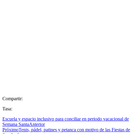
Compartir:
Tasa:
Escuela y espacio inclusivo para conciliar en periodo vacacional de
Semana Santa
Anterior
Próximo
Tenis, pádel, patines y petanca con motivo de las Fiestas de