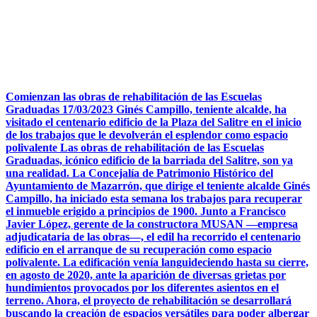
Comienzan las obras de rehabilitación de las Escuelas
Graduadas 17/03/2023 Ginés Campillo, teniente alcalde, ha
visitado el centenario edificio de la Plaza del Salitre en el inicio
de los trabajos que le devolverán el esplendor como espacio
polivalente Las obras de rehabilitación de las Escuelas
Graduadas, icónico edificio de la barriada del Salitre, son ya
una realidad. La Concejalía de Patrimonio Histórico del
Ayuntamiento de Mazarrón, que dirige el teniente alcalde Ginés
Campillo, ha iniciado esta semana los trabajos para recuperar
el inmueble erigido a principios de 1900. Junto a Francisco
Javier López, gerente de la constructora MUSAN —empresa
adjudicataria de las obras—, el edil ha recorrido el centenario
edificio en el arranque de su recuperación como espacio
polivalente. La edificación venía languideciendo hasta su cierre,
en agosto de 2020, ante la aparición de diversas grietas por
hundimientos provocados por los diferentes asientos en el
terreno. Ahora, el proyecto de rehabilitación se desarrollará
buscando la creación de espacios versátiles para poder albergar