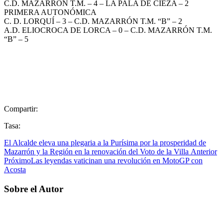
C.D. MAZARRON T.M. – 4 – LA PALA DE CIEZA – 2
PRIMERA AUTONÓMICA
C. D. LORQUÍ – 3 – C.D. MAZARRÓN T.M. “B” – 2
A.D. ELIOCROCA DE LORCA – 0 – C.D. MAZARRÓN T.M.
“B” – 5
CONTACTA CON
NOSOTROS
Compartir:
Tasa:
El Alcalde eleva una plegaria a la Purísima por la prosperidad de
Mazarrón y la Región en la renovación del Voto de la Villa
Anterior
Próximo
Las leyendas vaticinan una revolución en MotoGP con
Acosta
Sobre el Autor