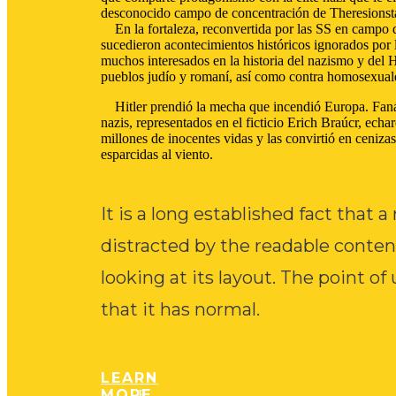
desconocido campo de concentración de Theresionsta
En la fortaleza, reconvertida por las SS en campo d
sucedieron acontecimientos históricos ignorados por l
muchos interesados en la historia del nazismo y del 
pueblos judío y romaní, así como contra homosexuale
Hitler prendió la mecha que incendió Europa. Fanát
nazis, representados en el ficticio Erich Braúcr, ech
millones de inocentes vidas y las convirtió en cenizas
esparcidas al viento.
It is a long established fact that a
distracted by the readable conte
looking at its layout. The point o
that it has normal.
LEARN
MORE