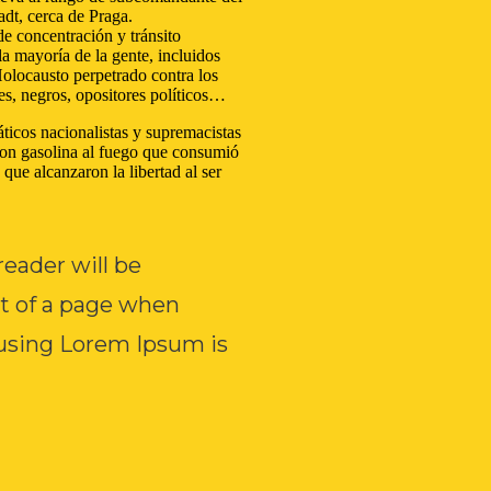
dt, cerca de Praga.
e concentración y tránsito
a mayoría de la gente, incluidos
Holocausto perpetrado contra los
s, negros, opositores políticos…
icos nacionalistas y supremacistas
aron gasolina al fuego que consumió
 que alcanzaron la libertad al ser
 reader will be
nt of a page when
f using Lorem Ipsum is