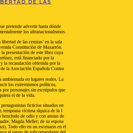
IBERTAD DE LAS
ue pretende advertir hasta dónde
mentalmente los ultranacionalismos.
libertad de las cenizas’ en la sala
avenida Constitución de Mazarrón.
la presentación de este libro cuya
artínez, está financiado por la
y la recaudación obtenida por la
al de la Asociación Española Contra
a ambientada en lugares reales. La
cir los extremismos políticos,
 por personajes sin escrúpulos que
uiera el de la vida.
protagonistas ficticios situados en
, temprana víctima síquica de la I
o henchido de odio y con ansias de
madre, Magda Meller; de su esposa
i). Todo ello en un escenario en el
eleva al rango de subcomandante del