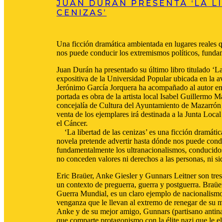
JUAN DURÁN PRESENTA ‘LA L
CENIZAS’
Una ficción dramática ambientada en lugares reales q
nos puede conducir los extremismos políticos, funda
Juan Durán ha presentado su último libro titulado ‘La 
expositiva de la Universidad Popular ubicada en la 
Jerónimo García Jorquera ha acompañado al autor en 
portada es obra de la artista local Isabel Guillermo M
concejalía de Cultura del Ayuntamiento de Mazarrón 
venta de los ejemplares irá destinada a la Junta Loc
el Cáncer.
‘La libertad de las cenizas’ es una ficción dramátic
novela pretende advertir hasta dónde nos puede condu
fundamentalmente los ultranacionalismos, conducidos
no conceden valores ni derechos a las personas, ni siq
Eric Braüer, Anke Giesler y Gunnars Leitner son tres 
un contexto de preguerra, guerra y postguerra. Braüer
Guerra Mundial, es un claro ejemplo de nacionalism
venganza que le llevan al extremo de renegar de su 
Anke y de su mejor amigo, Gunnars (partisano antinaz
que comparte protagonismo con la élite nazi que le 