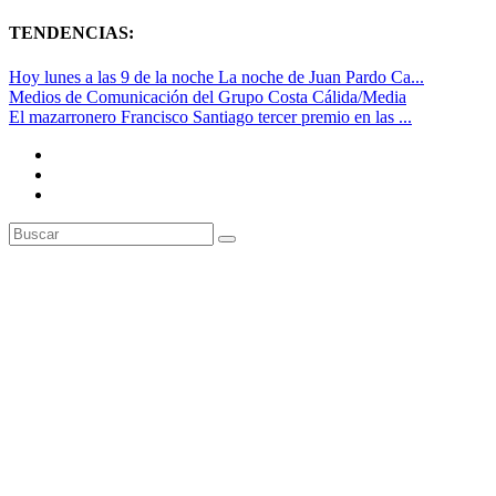
TENDENCIAS:
Hoy lunes a las 9 de la noche La noche de Juan Pardo Ca...
Medios de Comunicación del Grupo Costa Cálida/Media
El mazarronero Francisco Santiago tercer premio en las ...