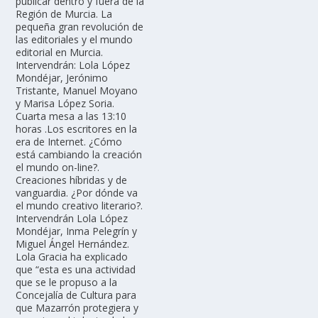
publicar dentro y fuera de la
Región de Murcia. La
pequeña gran revolución de
las editoriales y el mundo
editorial en Murcia.
Intervendrán: Lola López
Mondéjar, Jerónimo
Tristante, Manuel Moyano
y Marisa López Soria.
Cuarta mesa a las 13:10
horas .Los escritores en la
era de Internet. ¿Cómo
está cambiando la creación
el mundo on-line?.
Creaciones híbridas y de
vanguardia. ¿Por dónde va
el mundo creativo literario?.
Intervendrán Lola López
Mondéjar, Inma Pelegrín y
Miguel Ángel Hernández.
Lola Gracia ha explicado
que “esta es una actividad
que se le propuso a la
Concejalía de Cultura para
que Mazarrón protegiera y