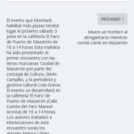
PRÓXIMO
El evento que intentará
habilitar más plazas tendrá
lugar el próximo sábado 5
Muere un hombre al
junio en la cafetería El Faro
atragantarse mientras
de Puerto de Mazarrón de
comía carne en Mazarrón
10 a 14 horas Esta mañana
ha sido presentado el
primer encuentro con las
letras murcianas ‘Ciudad de
Mazarrón por parte del
concejal de Cultura, Ginés
Campillo, y la periodista y
gestora cultural Lola Gracia.
El evento se desarrollará en
la cafetería ‘El Faro’ de
Puerto de Mazarrón (Calle
Cuesta del Faro Manuel
Acosta) de 10 a 14 horas.
Los autores invitados e
interlocutores de este
encuentro serán los
autores Marisa López