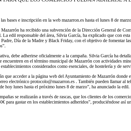
las bases e inscripción en la web mazarron.es hasta el lunes 8 de marzo
Mazarrón ha recibido una subvención de la Dirección General de Come
. La edil responsable del área, Silvia García, ha explicado que con es
l Padre, Día de la Madre y Black Friday, con el objetivo de fomentar l
s”.
iativa, debe adherirse oficialmente a la campaña. Silvia García ha deta
se encuentren en el término municipal de Mazarrón con actividades mino
 establecimientos considerados como esenciales, de hostelería y de serv
drán que acceder a la página web del Ayuntamiento de Mazarrón donde en
orreo electrónico protocolo@mazarron.es . También pueden llamar al te
de hoy lunes hasta el próximo lunes 8 de marzo”, ha anunciado la edil.
mpañas se realizarán a través de rascas, que los clientes de los comerc
0€ para gastar en los establecimientos adheridos”, produciéndose así u