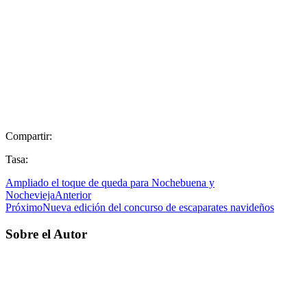
Compartir:
Tasa:
Ampliado el toque de queda para Nochebuena y
Nochevieja
Anterior
Próximo
Nueva edición del concurso de escaparates navideños
Sobre el Autor