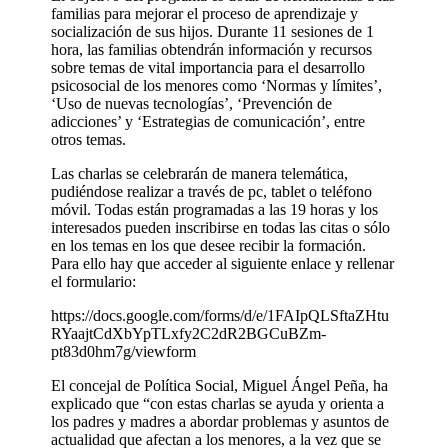
familias para mejorar el proceso de aprendizaje y
socialización de sus hijos. Durante 11 sesiones de 1
hora, las familias obtendrán información y recursos
sobre temas de vital importancia para el desarrollo
psicosocial de los menores como ‘Normas y límites’,
‘Uso de nuevas tecnologías’, ‘Prevención de
adicciones’ y ‘Estrategias de comunicación’, entre
otros temas.
Las charlas se celebrarán de manera telemática,
pudiéndose realizar a través de pc, tablet o teléfono
móvil. Todas están programadas a las 19 horas y los
interesados pueden inscribirse en todas las citas o sólo
en los temas en los que desee recibir la formación.
Para ello hay que acceder al siguiente enlace y rellenar
el formulario:
https://docs.google.com/forms/d/e/1FAIpQLSftaZHtu
RYaajtCdXbYpTLxfy2C2dR2BGCuBZm-
pt83d0hm7g/viewform
El concejal de Política Social, Miguel Ángel Peña, ha
explicado que “con estas charlas se ayuda y orienta a
los padres y madres a abordar problemas y asuntos de
actualidad que afectan a los menores, a la vez que se