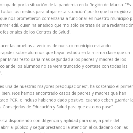
cupado por la situación de la pandemia en la Región de Murcia. “Es
odos los medios para atajar esta situación” por lo que ha exigido a 
d’ que nos prometieron comenzaría a funcionar en nuestro municipio p
primer edil, quien ha añadido que “no sólo se trata de una reclamació
ofesionales de los Centros de Salud”.
hacer las pruebas a vecinos de nuestro municipio evitando
 rapidez sobre alumnos que hayan estado en la misma clase que un
spar Miras “esto daría más seguridad a los padres y madres de los
scolar de los alumnos no se viera truncado y contase con todas las
.
 es una de nuestras mayores preocupaciones”, ha sostenido el primer
as bien. Nos hemos encontrado casos de padres y madres que han
ltado PCR, o incluso habiendo dado positivo, cuando deben guardar l
s Consejerías de Educación y Salud para que esto no pase”.
stá disponiendo con diligencia y agilidad para que, a partir del
brir al público y seguir prestando la atención al ciudadano con las