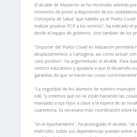
El alcalde de Mazarrón se ha mostrado además preo
momento de poner a disposición de los ciudadanos t
Consejería de Salud “que habilite ya el ‘Punto Covi
realizar pruebas PCR a los vecinos”, ha indicado el 
desde el equipo de gobierno, sino también de los pr
“Disponer del ‘Punto Covid’ en Mazarrón permitiría 
desplazamientos a Cartagena, así como actuar con
caso positivo”, ha argumentado el alcalde. Para Ga
centros educativos y ayudaría a que el desarrollo e
garantías de que se hacen las cosas correctamente”
“La seguridad de los alumnos de nuestro municipio
edil, “y creemos que no se están haciendo las cos
mandado a sus hijos a clase a la espera de un resu
cuarentena. Es necesaria más coordinación entre la
“En el Ayuntamiento”, ha proseguido el alcalde, “se e
miércoles, todas sus dependencias puedan volver a a