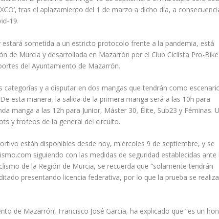
o ‘XCO’, tras el aplazamiento del 1 de marzo a dicho día, a consecuenci
vid-19.
 estará sometida a un estricto protocolo frente a la pandemia, está
ón de Murcia y desarrollada en Mazarrón por el Club Ciclista Pro-Bike
portes del Ayuntamiento de Mazarrón.
s categorías y a disputar en dos mangas que tendrán como escenario
De esta manera, la salida de la primera manga será a las 10h para
nda manga a las 12h para Junior, Máster 30, Élite, Sub23 y Féminas. 
ts y trofeos de la general del circuito.
portivo están disponibles desde hoy, miércoles 9 de septiembre, y se
lismo.com siguiendo con las medidas de seguridad establecidas ante 
Ciclismo de la Región de Murcia, se recuerda que “solamente tendrán
itado presentando licencia federativa, por lo que la prueba se realiz
ento de Mazarrón, Francisco José García, ha explicado que “es un ho