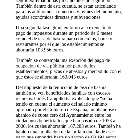
seguir extremando las precauciones de seguridad.
También dentro de esta cuantía, se están articulando
para los autónomos, comercios y pymes del municipio,
ayudas económicas directas y subvenciones.
Una segunda fase girará en torno a la exención de
pago de impuestos durante un periodo de 6 meses
como el de tasa de basura para comercios, bares y
restaurantes por el que los establecimientos se
ahorrarán 103.956 euros.
También se contempla una exención del pago de
ocupación de vía pública por parte de los
establecimientos, plazas de abastos y mercadillo con el
que éstos se ahorrarán 163.043 euros.
Del impuesto de la reducción de tasa de basura
también se ven beneficiados familias con escasos
recursos. Ginés Campillo ha explicado que “se ha
tenido en cuenta el aumento del salario mínimo
aprobado por el Gobierno de España, ampliándose el
abanico de cuota cero del Ayuntamiento entre los
ciudadanos beneficiarios que han pasado de 1053 a
2000, los cuales ahorrarán 167.288 euros. También ha
habido una ampliación de la tarifa reducida de este
pago que supondrá hasta un ahorro de 60.191 euros